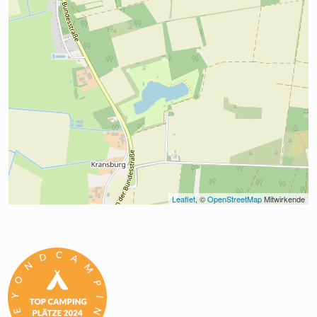
Leaflet
, © 
OpenStreetMap
 Mitwirkende