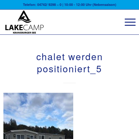
Telefon: 04742/ 9298 – 0 | 10:00 - 12:00 Uhr (Nebensaison)
chalet werden
positioniert_5