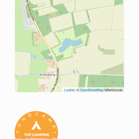
Leaflet
, © 
OpenStreetMap
 Mitwirkende