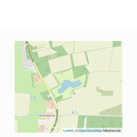
Leaflet
, © 
OpenStreetMap
 Mitwirkende