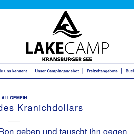
ie uns kennen!
Unser Campingangebot
Freizeitangebote
Buc
ALLGEMEIN
des Kranichdollars
 Bon geben und tauscht ihn gegen