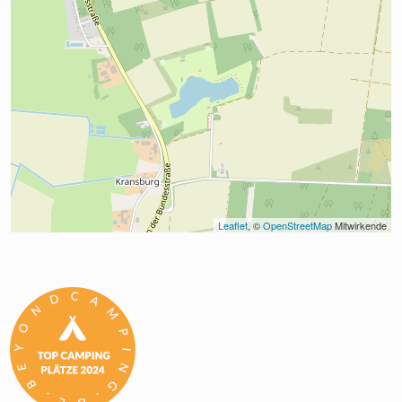
Leaflet
, © 
OpenStreetMap
 Mitwirkende