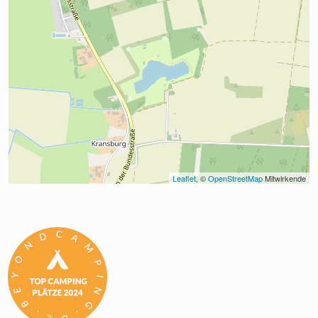
Leaflet
, © 
OpenStreetMap
 Mitwirkende