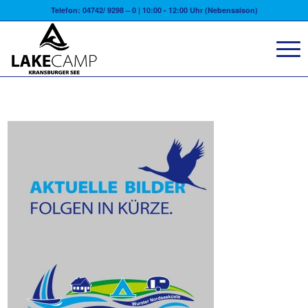
Telefon: 04742/ 9298 – 0 | 10:00 - 12:00 Uhr (Nebensaison)