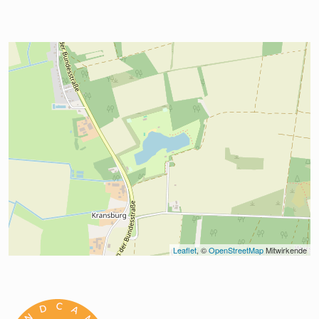
Leaflet
, © 
OpenStreetMap
 Mitwirkende