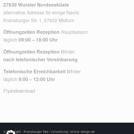
27639 Wurster Nordseeküste
alternative Adresse für einige Navis:
Kransburger Str. 1, 27632 Midlum
Öffnungzeiten Rezeption
Hauptsaison
täglich
09:00 – 18:00 Uhr
Öffnungzeiten Rezeption
Winter
nach telefonischer Vereinbarung
Telefonische Erreichbarkeit
Winter
täglich
9:00 – 12:00 Uhr
Flyerdownload
© Copyright - Kransburger See |
Umsetzung: remvis-design.de