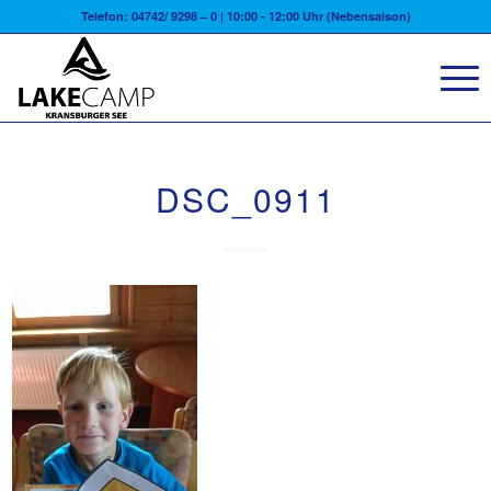
Telefon: 04742/ 9298 – 0 | 10:00 - 12:00 Uhr (Nebensaison)
DSC_0911