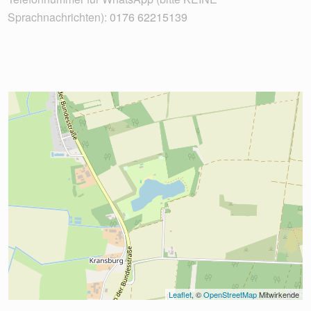
Sprachnachrichten):
0176 62215139
Leaflet
, © 
OpenStreetMap
 Mitwirkende