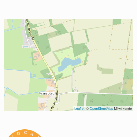
Leaflet
, © 
OpenStreetMap
 Mitwirkende