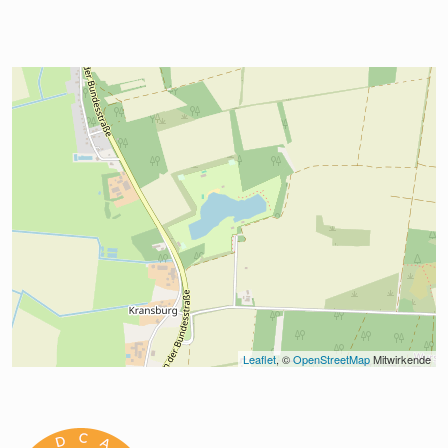
Leaflet
, © 
OpenStreetMap
 Mitwirkende