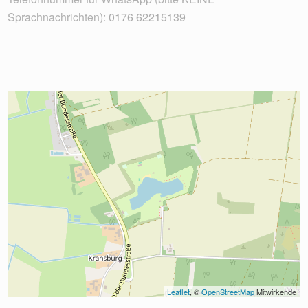
Sprachnachrichten):
0176 62215139
Leaflet
, © 
OpenStreetMap
 Mitwirkende