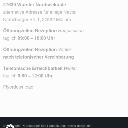
27639 Wurster Nordseeküste
alternative Adresse für einige Navis:
Kransburger Str. 1, 27632 Midlum
Öffnungzeiten Rezeption
Hauptsaison
täglich
09:00 – 18:00 Uhr
Öffnungzeiten Rezeption
Winter
nach telefonischer Vereinbarung
Telefonische Erreichbarkeit
Winter
täglich
9:00 – 12:00 Uhr
Flyerdownload
© Copyright - Kransburger See |
Umsetzung: remvis-design.de