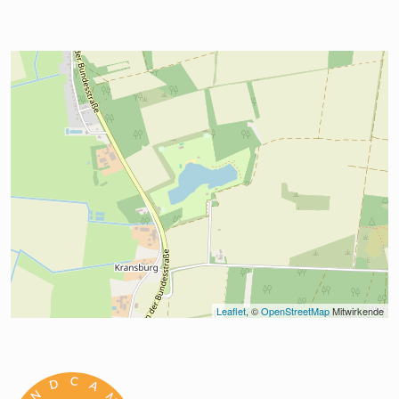
Leaflet
, © 
OpenStreetMap
 Mitwirkende