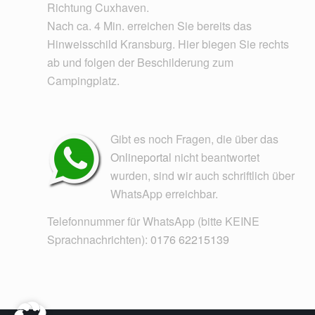
Richtung Cuxhaven.
Nach ca. 4 Min. erreichen Sie bereits das
Hinweisschild Kransburg. Hier biegen Sie rechts
ab und folgen der Beschilderung zum
Campingplatz.
Gibt es noch Fragen, die über das
Onlineportal
nicht beantwortet
wurden, sind wir auch schriftlich über
WhatsApp erreichbar.
Telefonnummer für WhatsApp (bitte KEINE
Sprachnachrichten):
0176 62215139