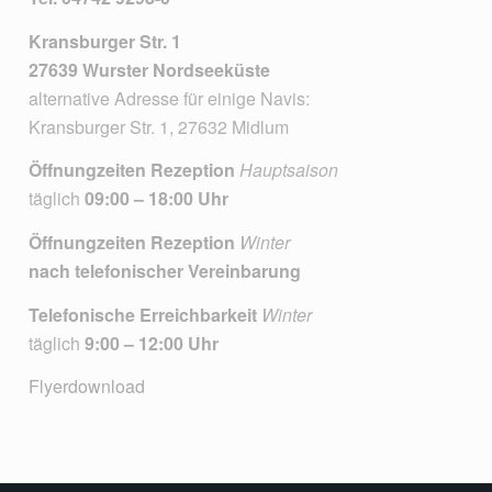
Kransburger Str. 1
27639 Wurster Nordseeküste
alternative Adresse für einige Navis:
Kransburger Str. 1, 27632 Midlum
Öffnungzeiten Rezeption
Hauptsaison
täglich
09:00 – 18:00 Uhr
Öffnungzeiten Rezeption
Winter
nach telefonischer Vereinbarung
Telefonische Erreichbarkeit
Winter
täglich
9:00 – 12:00 Uhr
Flyerdownload