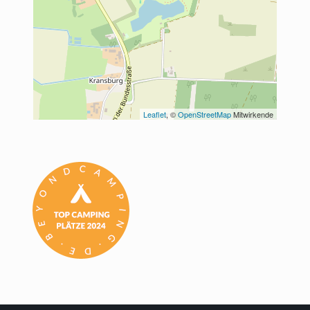
Leaflet
, © 
OpenStreetMap
 Mitwirkende