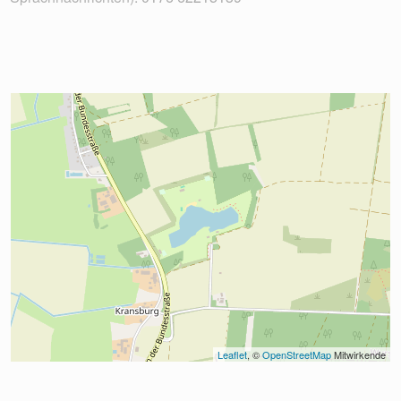
Leaflet
, © 
OpenStreetMap
 Mitwirkende