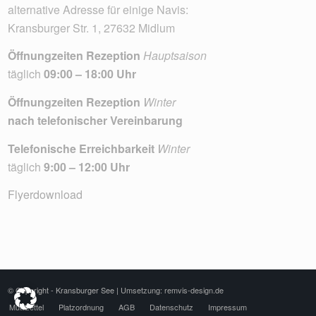
alternative Adresse für einige Navis:
Kransburger Str. 1, 27632 Midlum
Öffnungzeiten Rezeption
Hauptsaison
täglich
09:00 – 18:00 Uhr
Öffnungzeiten Rezeption
Winter
nach telefonischer Vereinbarung
Telefonische Erreichbarkeit
Winter
täglich
9:00 – 12:00 Uhr
Flyerdownload
© Copyright - Kransburger See |
Umsetzung: remvis-design.de
Muttizettel
Platzordnung
AGB
Datenschutz
Impressum