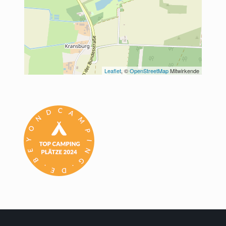
Leaflet
, © 
OpenStreetMap
 Mitwirkende