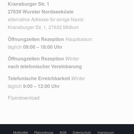
Kransburger Str. 1
27639 Wurster Nordseeküste
alternative Adresse für einige Navis:
Kransburger Str. 1, 27632 Midlum
Öffnungzeiten Rezeption
Hauptsaison
täglich
09:00 – 18:00 Uhr
Öffnungzeiten Rezeption
Winter
nach telefonischer Vereinbarung
Telefonische Erreichbarkeit
Winter
täglich
9:00 – 12:00 Uhr
Flyerdownload
Muttizettel
Platzordnung
AGB
Datenschutz
Impressum