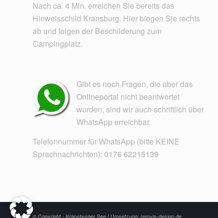
Nach ca. 4 Min. erreichen Sie bereits das
Hinweisschild Kransburg. Hier biegen Sie rechts
ab und folgen der Beschilderung zum
Campingplatz.
Gibt es noch Fragen, die über das
Onlineportal
nicht beantwortet
wurden, sind wir auch schriftlich über
WhatsApp erreichbar.
Telefonnummer für WhatsApp (bitte KEINE
Sprachnachrichten):
0176 62215139
© Copyright - Kransburger See |
Umsetzung: remvis-design.de