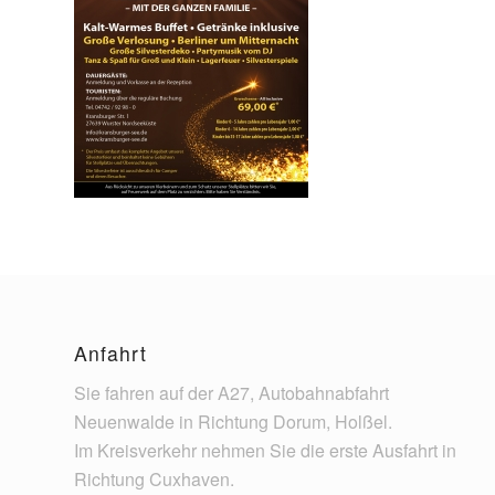
Anfahrt
Sie fahren auf der A27, Autobahnabfahrt
Neuenwalde in Richtung Dorum, Holßel.
Im Kreisverkehr nehmen Sie die erste Ausfahrt in
Richtung Cuxhaven.