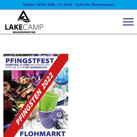
Telefon: 04742/ 9298 – 0 | 10:00 - 12:00 Uhr (Nebensaison)