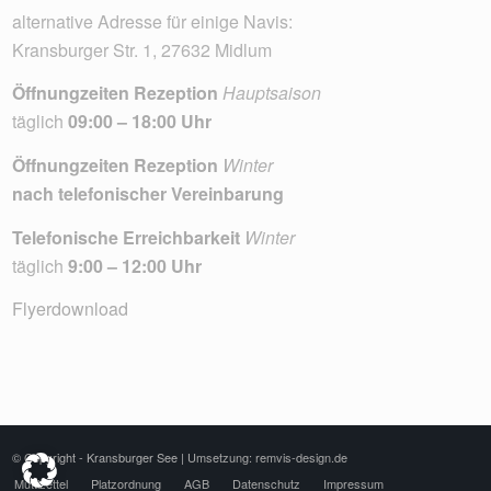
alternative Adresse für einige Navis:
Kransburger Str. 1, 27632 Midlum
Öffnungzeiten Rezeption
Hauptsaison
täglich
09:00 – 18:00 Uhr
Öffnungzeiten Rezeption
Winter
nach telefonischer Vereinbarung
Telefonische Erreichbarkeit
Winter
täglich
9:00 – 12:00 Uhr
Flyerdownload
© Copyright - Kransburger See |
Umsetzung: remvis-design.de
Muttizettel
Platzordnung
AGB
Datenschutz
Impressum