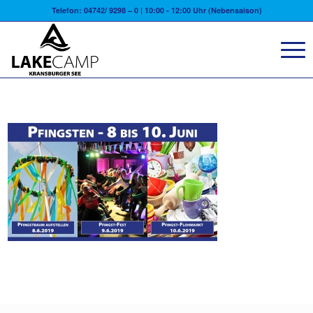
Telefon: 04742/ 9298 – 0 | 10:00 - 12:00 Uhr (Nebensaison)