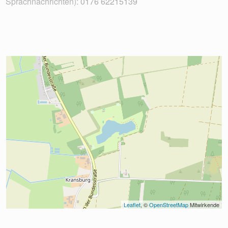
Sprachnachrichten):
0176 62215139
Leaflet
, © 
OpenStreetMap
 Mitwirkende