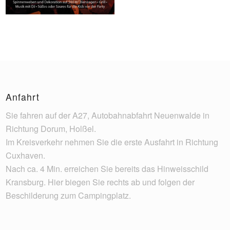
Anfahrt
Sie fahren auf der A27, Autobahnabfahrt Neuenwalde in
Richtung Dorum, Holßel.
Im Kreisverkehr nehmen Sie die erste Ausfahrt in Richtung
Cuxhaven.
Nach ca. 4 Min. erreichen Sie bereits das Hinweisschild
Kransburg. Hier biegen Sie rechts ab und folgen der
Beschilderung zum Campingplatz.