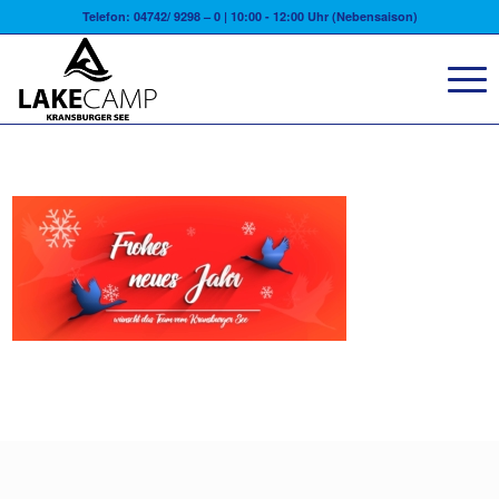
Telefon: 04742/ 9298 – 0 | 10:00 - 12:00 Uhr (Nebensaison)