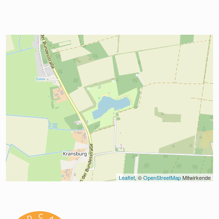
Leaflet
, © 
OpenStreetMap
 Mitwirkende