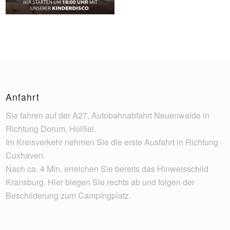
Anfahrt
Sie fahren auf der A27, Autobahnabfahrt Neuenwalde in
Richtung Dorum, Holßel.
Im Kreisverkehr nehmen Sie die erste Ausfahrt in Richtung
Cuxhaven.
Nach ca. 4 Min. erreichen Sie bereits das Hinweisschild
Kransburg. Hier biegen Sie rechts ab und folgen der
Beschilderung zum Campingplatz.