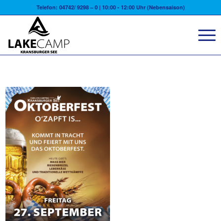
Telefon: 04742/ 9298 – 0 | 10:00 - 12:00 Uhr (Nebensaison)