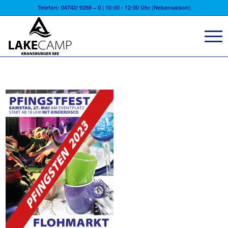
Telefon: 04742/ 9298 – 0 | 10:00 - 12:00 Uhr (Nebensaison)