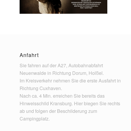
Anfahrt
Sie fahren auf der A27, Autobahnabfahrt
Neuenwalde in Richtung Dorum, Holßel.
Im Kreisverkehr nehmen Sie die erste Ausfahrt in
Richtung Cuxhaven.
Nach ca. 4 Min. erreichen Sie bereits das
Hinweisschild Kransburg. Hier biegen Sie rechts
ab und folgen der Beschilderung zum
Campingplatz.