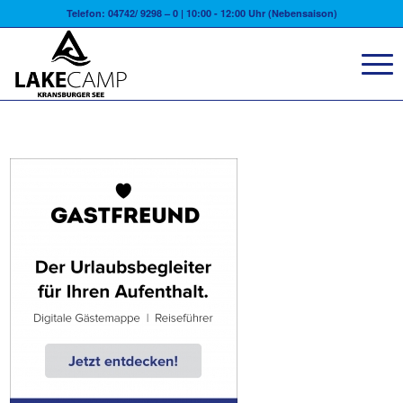
Telefon: 04742/ 9298 – 0 | 10:00 - 12:00 Uhr (Nebensaison)