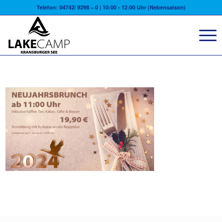
Telefon: 04742/ 9298 – 0 | 10:00 - 12:00 Uhr (Nebensaison)