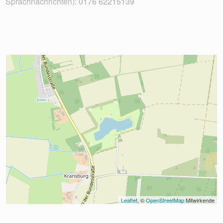
Sprachnachrichten):
0176 62215139
Leaflet
, © 
OpenStreetMap
 Mitwirkende