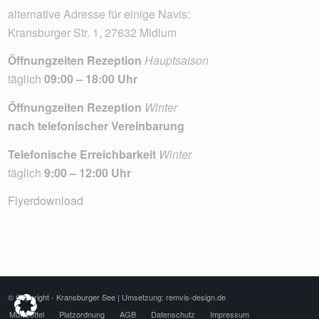
alternative Adresse für einige Navis:
Kransburger Str. 1, 27632 Midlum
Öffnungzeiten Rezeption
Hauptsaison
täglich
09:00 – 18:00 Uhr
Öffnungzeiten Rezeption
Winter
nach telefonischer Vereinbarung
Telefonische Erreichbarkeit
Winter
täglich
9:00 – 12:00 Uhr
Flyerdownload
© Copyright - Kransburger See |
Umsetzung: remvis-design.de
Muttizettel
Platzordnung
AGB
Datenschutz
Impressum