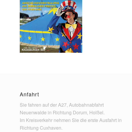
Anfahrt
Sie fahren auf der A27, Autobahnabfahrt
Neuenwalde in Richtung Dorum, Holßel.
Im Kreisverkehr nehmen Sie die erste Ausfahrt in
Richtung Cuxhaven.