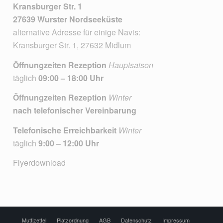
Kransburger Str. 1
27639 Wurster Nordseeküste
alternative Adresse für einige Navis:
Kransburger Str. 1, 27632 Midlum
Öffnungzeiten Rezeption
Hauptsaison
täglich
09:00 – 18:00 Uhr
Öffnungzeiten Rezeption
Winter
nach telefonischer Vereinbarung
Telefonische Erreichbarkeit
Winter
täglich
9:00 – 12:00 Uhr
Flyerdownload
Muttizettel
Platzordnung
AGB
Datenschutz
Impressum