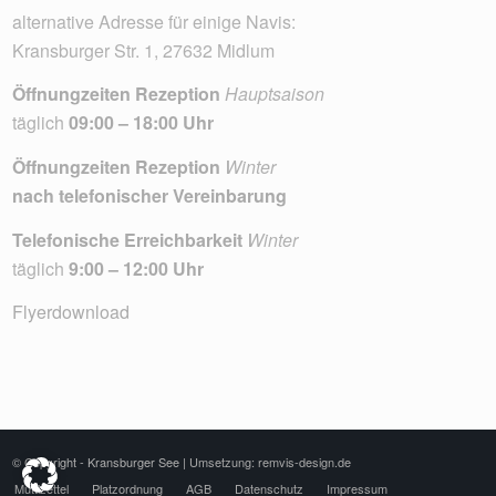
alternative Adresse für einige Navis:
Kransburger Str. 1, 27632 Midlum
Öffnungzeiten Rezeption
Hauptsaison
täglich
09:00 – 18:00 Uhr
Öffnungzeiten Rezeption
Winter
nach telefonischer Vereinbarung
Telefonische Erreichbarkeit
Winter
täglich
9:00 – 12:00 Uhr
Flyerdownload
© Copyright - Kransburger See |
Umsetzung: remvis-design.de
Muttizettel
Platzordnung
AGB
Datenschutz
Impressum