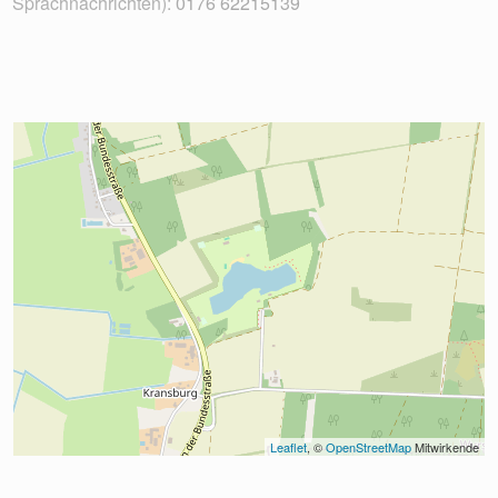
Sprachnachrichten):
0176 62215139
Leaflet
, © 
OpenStreetMap
 Mitwirkende