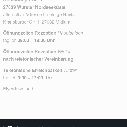
27639 Wurster Nordseeküste
alternative Adresse für einige Navis:
Kransburger Str. 1, 27632 Midlum
Öffnungzeiten Rezeption
Hauptsaison
täglich
09:00 – 18:00 Uhr
Öffnungzeiten Rezeption
Winter
nach telefonischer Vereinbarung
Telefonische Erreichbarkeit
Winter
täglich
9:00 – 12:00 Uhr
Flyerdownload
© Copyright - Kransburger See |
Umsetzung: remvis-design.de