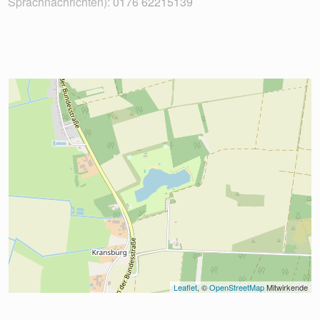
Sprachnachrichten):
0176 62215139
Leaflet
, © 
OpenStreetMap
 Mitwirkende