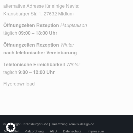
alternative Adresse für einige Navis:
Kransburger Str. 1, 27632 Midlum
Öffnungzeiten Rezeption
Hauptsaison
täglich
09:00 – 18:00 Uhr
Öffnungzeiten Rezeption
Winter
nach telefonischer Vereinbarung
Telefonische Erreichbarkeit
Winter
täglich
9:00 – 12:00 Uhr
Flyerdownload
© Copyright - Kransburger See |
Umsetzung: remvis-design.de
Muttizettel
Platzordnung
AGB
Datenschutz
Impressum