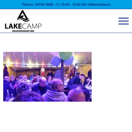
Telefon: 04742/ 9298 – 0 | 10:00 - 12:00 Uhr (Nebensaison)