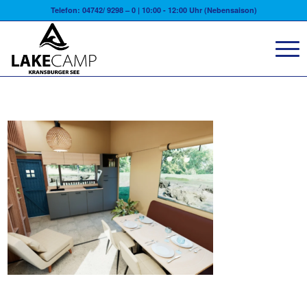
Telefon: 04742/ 9298 – 0 | 10:00 - 12:00 Uhr (Nebensaison)