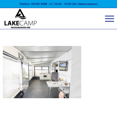
Telefon: 04742/ 9298 – 0 | 10:00 - 12:00 Uhr (Nebensaison)