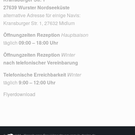
27639 Wurster Nordseeküste
alternative Adresse für einige Navis:
Kransburger Str. 1, 27632 Midlum
Öffnungzeiten Rezeption
Hauptsaison
täglich
09:00 – 18:00 Uhr
Öffnungzeiten Rezeption
Winter
nach telefonischer Vereinbarung
Telefonische Erreichbarkeit
Winter
täglich
9:00 – 12:00 Uhr
Flyerdownload
© Copyright - Kransburger See |
Umsetzung: remvis-design.de