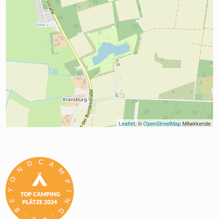
Leaflet
, © 
OpenStreetMap
 Mitwirkende