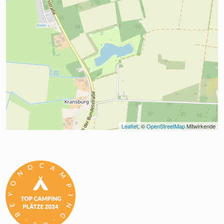
Leaflet
, © 
OpenStreetMap
 Mitwirkende