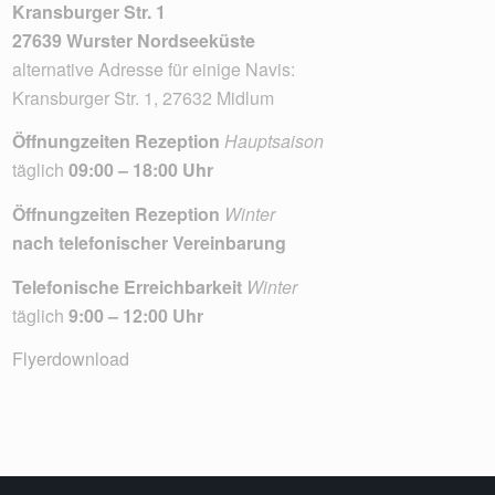
Kransburger Str. 1
27639 Wurster Nordseeküste
alternative Adresse für einige Navis:
Kransburger Str. 1, 27632 Midlum
Öffnungzeiten Rezeption
Hauptsaison
täglich
09:00 – 18:00 Uhr
Öffnungzeiten Rezeption
Winter
nach telefonischer Vereinbarung
Telefonische Erreichbarkeit
Winter
täglich
9:00 – 12:00 Uhr
Flyerdownload