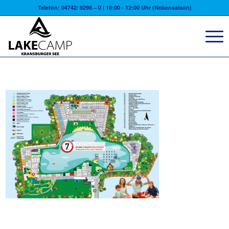
Telefon: 04742/ 9298 – 0 | 10:00 - 12:00 Uhr (Nebensaison)