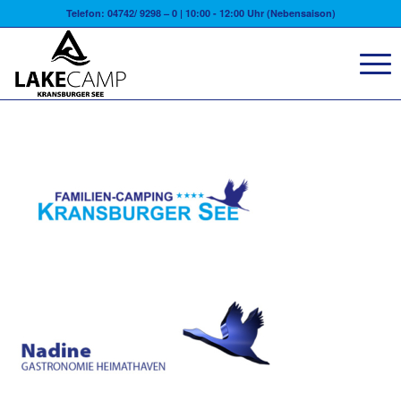
Telefon: 04742/ 9298 – 0 | 10:00 - 12:00 Uhr (Nebensaison)