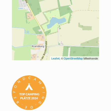
Leaflet
, © 
OpenStreetMap
 Mitwirkende