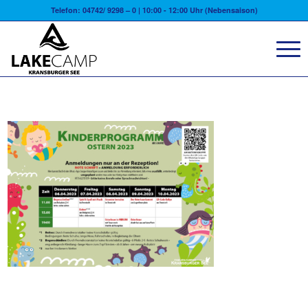
Telefon: 04742/ 9298 – 0 | 10:00 - 12:00 Uhr (Nebensaison)