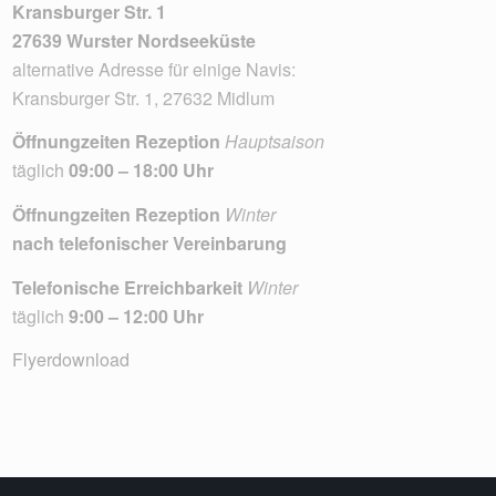
Kransburger Str. 1
27639 Wurster Nordseeküste
alternative Adresse für einige Navis:
Kransburger Str. 1, 27632 Midlum
Öffnungzeiten Rezeption
Hauptsaison
täglich
09:00 – 18:00 Uhr
Öffnungzeiten Rezeption
Winter
nach telefonischer Vereinbarung
Telefonische Erreichbarkeit
Winter
täglich
9:00 – 12:00 Uhr
Flyerdownload