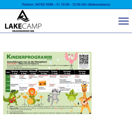
Telefon: 04742/ 9298 – 0 | 10:00 - 12:00 Uhr (Nebensaison)