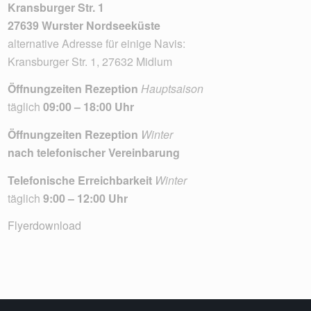
Kransburger Str. 1
27639 Wurster Nordseeküste
alternative Adresse für einige Navis:
Kransburger Str. 1, 27632 Midlum
Öffnungzeiten Rezeption
Hauptsaison
täglich
09:00 – 18:00 Uhr
Öffnungzeiten Rezeption
Winter
nach telefonischer Vereinbarung
Telefonische Erreichbarkeit
Winter
täglich
9:00 – 12:00 Uhr
Flyerdownload