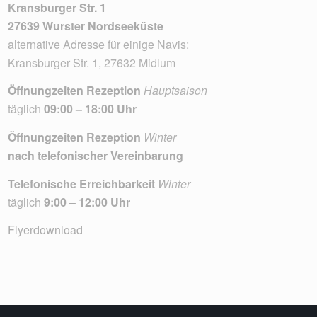
Kransburger Str. 1
27639 Wurster Nordseeküste
alternative Adresse für einige Navis:
Kransburger Str. 1, 27632 Midlum
Öffnungzeiten Rezeption
Hauptsaison
täglich
09:00 – 18:00 Uhr
Öffnungzeiten Rezeption
Winter
nach telefonischer Vereinbarung
Telefonische Erreichbarkeit
Winter
täglich
9:00 – 12:00 Uhr
Flyerdownload