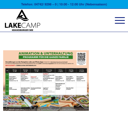
Telefon: 04742/ 9298 – 0 | 10:00 - 12:00 Uhr (Nebensaison)