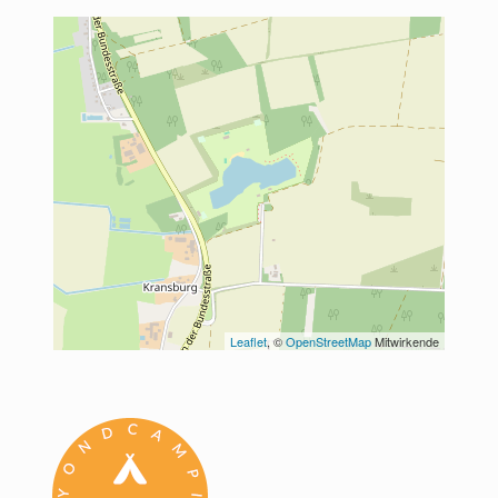
Leaflet
, © 
OpenStreetMap
 Mitwirkende