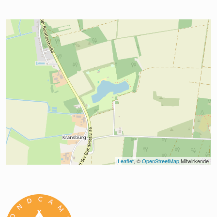
Leaflet
, © 
OpenStreetMap
 Mitwirkende