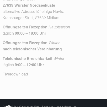
27639 Wurster Nordseeküste
alternative Adresse für einige Navis:
Kransburger Str. 1, 27632 Midlum
Öffnungzeiten Rezeption
Hauptsaison
täglich
09:00 – 18:00 Uhr
Öffnungzeiten Rezeption
Winter
nach telefonischer Vereinbarung
Telefonische Erreichbarkeit
Winter
täglich
9:00 – 12:00 Uhr
Flyerdownload
© Copyright - Kransburger See |
Umsetzung: remvis-design.de