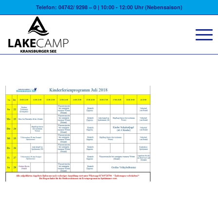
Telefon: 04742/ 9298 – 0 | 10:00 - 12:00 Uhr (Nebensaison)