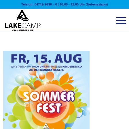
Telefon: 04742/ 9298 – 0 | 10:00 - 12:00 Uhr (Nebensaison)